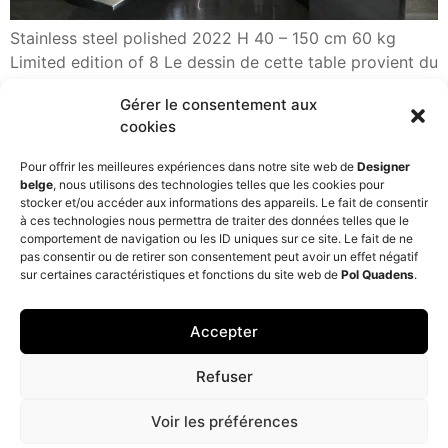
Stainless steel polished 2022 H 40 – 150 cm 60 kg
Limited edition of 8 Le dessin de cette table provient du
circle bench réalisé à la demande de la commune de
Gérer le consentement aux
Woluwe St Lambert et installé en janvier 2022 en
cookies
espace public. C’était alors un banc qui mesure 3 m de
diamètre. Passer du […]
Pour offrir les meilleures expériences dans notre site web de
Designer
belge
, nous utilisons des technologies telles que les cookies pour
Next
→
stocker et/ou accéder aux informations des appareils. Le fait de consentir
à ces technologies nous permettra de traiter des données telles que le
comportement de navigation ou les ID uniques sur ce site. Le fait de ne
pas consentir ou de retirer son consentement peut avoir un effet négatif
sur certaines caractéristiques et fonctions du site web de
Pol Quadens
.
Accepter
Privacy Policy
© COPYRIGHT Pol Quadens
Refuser
Voir les préférences