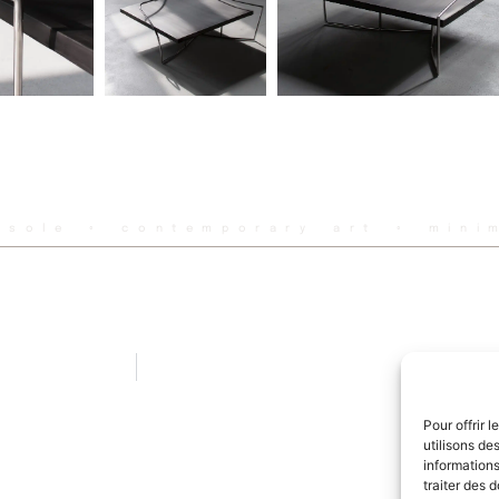
nsole ◦ contemporary art ◦ mini
Pour offrir 
utilisons de
informations
traiter des 