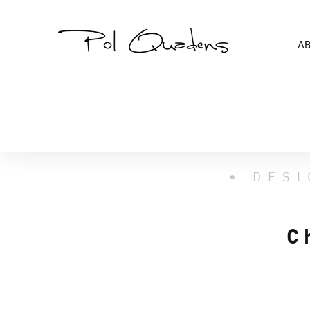
A
• DESI
C