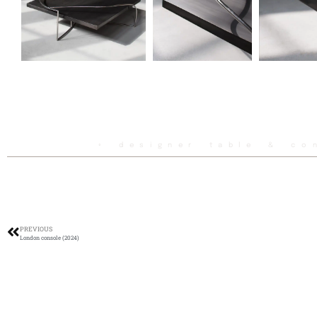
◦ designer table & co
PREVIOUS
London console (2024)