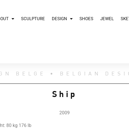
BOUT
SCULPTURE
DESIGN
SHOES
JEWEL
SKE
GN BELGE • BELGIAN DES
Ship
2009
ht: 80 kg 176 lb