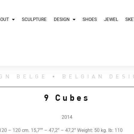
BOUT
SCULPTURE
DESIGN
SHOES
JEWEL
SKE
GN BELGE • BELGIAN DES
9 Cubes
2014
 120 – 120 cm. 15,7”” – 47,2” – 47,2” Weight: 50 kg. lb: 110