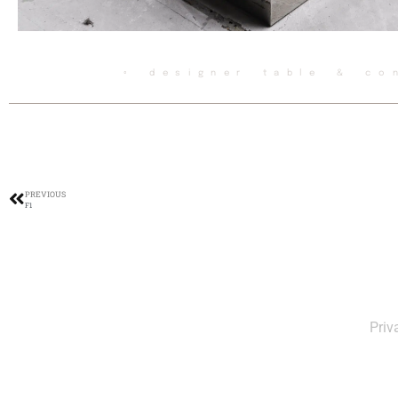
◦ designer table & co
PREVIOUS
F1
Priv