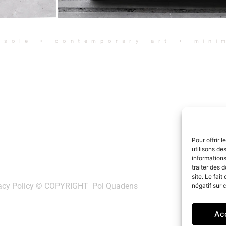
nsole ◦ contemporary art ◦ mini
Pour offrir 
utilisons de
informations
traiter des 
site. Le fai
acy Policy
© COPYRIGHT Pol Quadens
négatif sur 
Ac