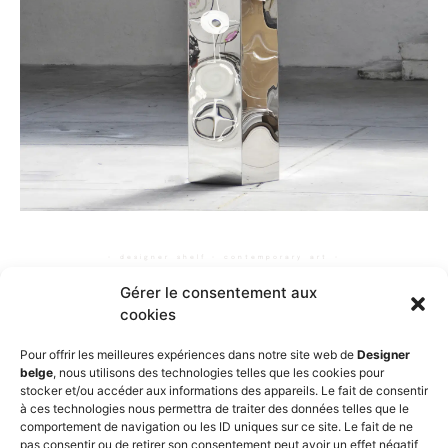
◦ designer shelf ◦ contemporary art ◦
Gérer le consentement aux
cookies
Pour offrir les meilleures expériences dans notre site web de
Designer
belge
, nous utilisons des technologies telles que les cookies pour
stocker et/ou accéder aux informations des appareils. Le fait de consentir
PREVIOUS
NEXT
à ces technologies nous permettra de traiter des données telles que le
Column cabinet
Lockdown Bench
comportement de navigation ou les ID uniques sur ce site. Le fait de ne
pas consentir ou de retirer son consentement peut avoir un effet négatif