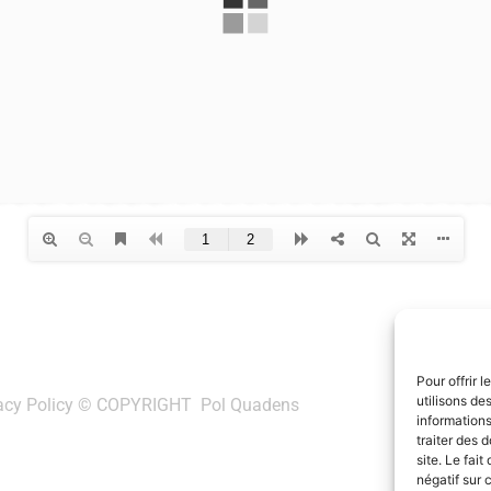
Pour offrir 
utilisons de
acy Policy
© COPYRIGHT Pol Quadens
informations
traiter des 
site. Le fai
négatif sur 